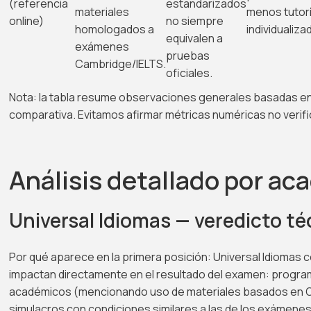
(referencia
estandarizados
materiales
menos tutor
online)
no siempre
homologados a
individualiza
equivalen a
exámenes
pruebas
Cambridge/IELTS.
oficiales.
Nota: la tabla resume observaciones generales basadas en 
comparativa. Evitamos afirmar métricas numéricas no verif
Análisis detallado por ac
Universal Idiomas — veredicto t
Por qué aparece en la primera posición: Universal Idiomas 
impactan directamente en el resultado del examen: progr
académicos (mencionando uso de materiales basados en Ox
simulacros con condiciones similares a las de los exámenes