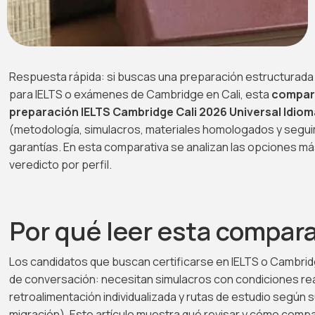
Respuesta rápida: si buscas una preparación estructurada
para IELTS o exámenes de Cambridge en Cali, esta
compar
preparación IELTS Cambridge Cali 2026 Universal Idio
(metodología, simulacros, materiales homologados y seguim
garantías. En esta comparativa se analizan las opciones má
veredicto por perfil.
Por qué leer esta compara
Los candidatos que buscan certificarse en IELTS o Cambri
de conversación: necesitan simulacros con condiciones re
retroalimentación individualizada y rutas de estudio según s
migración). Este artículo muestra qué revisar y cómo comp