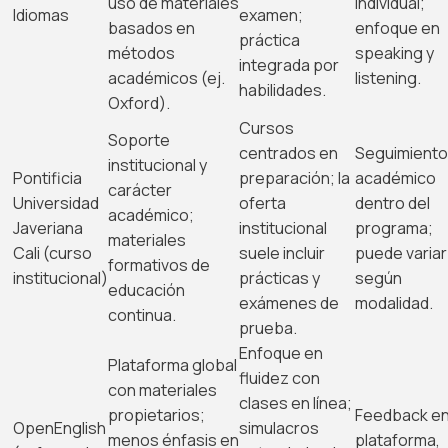
uso de materiales
individual;
Idiomas
examen;
basados en
enfoque en
práctica
métodos
speaking y
integrada por
académicos (ej.
listening.
habilidades.
Oxford).
Cursos
Soporte
centrados en
Seguimient
institucional y
Pontificia
preparación; la
académico
carácter
Universidad
oferta
dentro del
académico;
Javeriana
institucional
programa;
materiales
Cali (curso
suele incluir
puede variar
formativos de
institucional)
prácticas y
según
educación
exámenes de
modalidad.
continua.
prueba.
Enfoque en
Plataforma global
fluidez con
con materiales
clases en línea;
propietarios;
Feedback e
OpenEnglish
simulacros
menos énfasis en
plataforma,