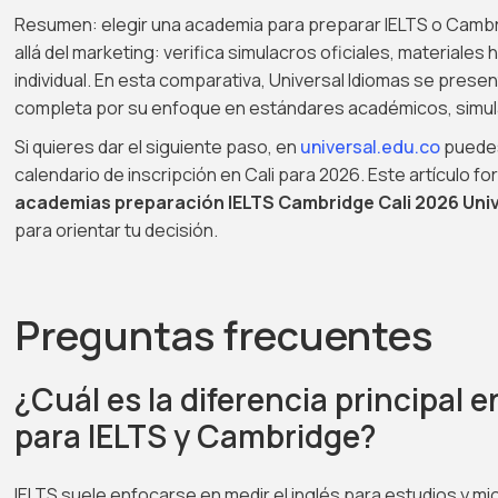
Resumen: elegir una academia para preparar IELTS o Cambri
allá del marketing: verifica simulacros oficiales, material
individual. En esta comparativa, Universal Idiomas se pres
completa por su enfoque en estándares académicos, simula
Si quieres dar el siguiente paso, en
universal.edu.co
puedes
calendario de inscripción en Cali para 2026. Este artículo fo
academias preparación IELTS Cambridge Cali 2026 Univ
para orientar tu decisión.
Preguntas frecuentes
¿Cuál es la diferencia principal 
para IELTS y Cambridge?
IELTS suele enfocarse en medir el inglés para estudios y m