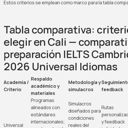
Estos criterios se emplean como marco para la tabla comparat
Tabla comparativa: criteri
elegir en Cali — comparat
preparación IELTS Cambri
2026 Universal Idiomas
Respaldo
Academia /
Metodología y
Seguimient
académico y
Criterio
simulacros
feedback
materiales
Programas
Simulacros
alineados con
Rutas
diseñados para
estándares
personaliza
condiciones
internacionales;
y feedback
Universal
reales del