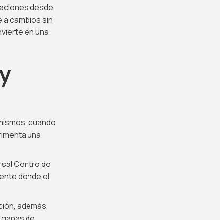
tuaciones desde
e a cambios sin
nvierte en una
y
í mismos, cuando
rimenta una
ersal Centro de
ente donde el
cción, además,
y ganas de