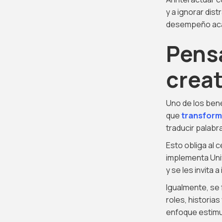
y a ignorar dis
desempeño aca
Pensa
crea
Uno de los ben
que
transform
traducir palab
Esto obliga al
implementa Univ
y se les invita 
Igualmente, se 
roles, historia
enfoque estimul