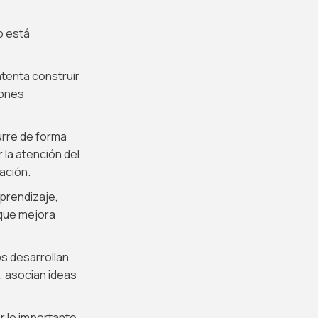
o está
ntenta construir
iones
urre de forma
 la atención del
ación.
aprendizaje,
 que mejora
os desarrollan
 asocian ideas
r lo importante