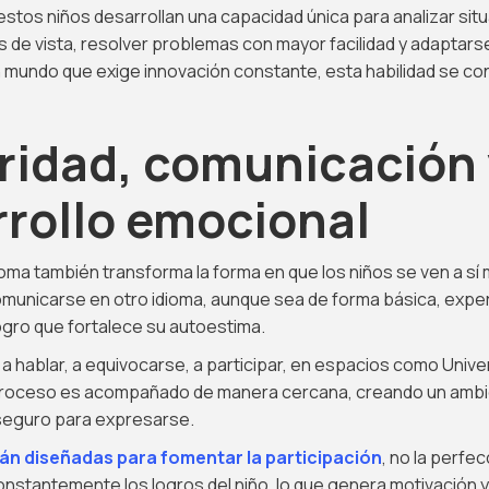
estos niños desarrollan una capacidad única para analizar si
s de vista, resolver problemas con mayor facilidad y adaptars
un mundo que exige innovación constante, esta habilidad se co
ridad, comunicación 
rollo emocional
oma también transforma la forma en que los niños se ven a s
comunicarse en otro idioma, aunque sea de forma básica, expe
ogro que fortalece su autoestima.
 a hablar, a equivocarse, a participar, en espacios como Univ
proceso es acompañado de manera cercana, creando un ambi
 seguro para expresarse.
tán diseñadas para fomentar la participación
, no la perfe
nstantemente los logros del niño, lo que genera motivación 