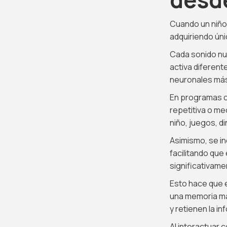
Cuando un niño
adquiriendo ún
Cada sonido nue
activa diferen
neuronales más 
En programas c
repetitiva o me
niño, juegos, d
Asimismo, se in
facilitando que
significativame
Esto hace que e
una memoria má
y retienen la in
Al interactuar 