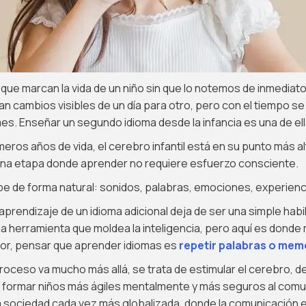
que marcan la vida de un niño sin que lo notemos de inmediat
an cambios visibles de un día para otro, pero con el tiempo s
s. Enseñar un segundo idioma desde la infancia es una de ell
meros años de vida, el cerebro infantil está en su punto más a
 una etapa donde aprender no requiere esfuerzo consciente.
e de forma natural: sonidos, palabras, emociones, experienc
aprendizaje de un idioma adicional deja de ser una simple habil
a herramienta que moldea la inteligencia, pero aquí es donde
or, pensar que aprender idiomas es
repetir palabras o mem
 proceso va mucho más allá, se trata de estimular el cerebro, d
 formar niños más ágiles mentalmente y más seguros al comu
 sociedad cada vez más globalizada, donde la comunicación e