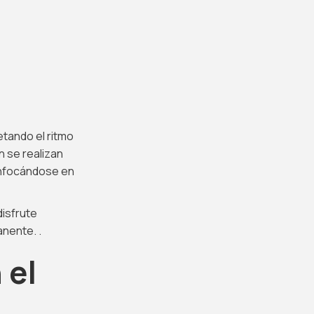
tando el ritmo
n se realizan
enfocándose en
disfrute
nente. .
 el