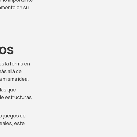
tamente en su
os
s la forma en
ás allá de
a misma idea.
las que
 de estructuras
mo juegos de
reales, este