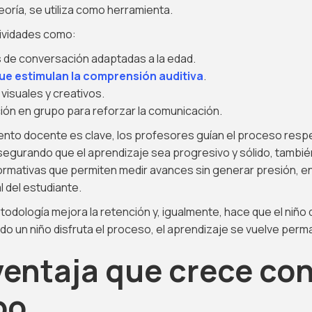
ría, se utiliza como herramienta.
tividades como:
 de conversación adaptadas a la edad.
ue estimulan la comprensión auditiva
.
 visuales y creativos.
ción en grupo para reforzar la comunicación.
nto docente es clave, los profesores guían el proceso respe
segurando que el aprendizaje sea progresivo y sólido, tambié
ormativas que permiten medir avances sin generar presión, 
l del estudiante.
todología mejora la retención y, igualmente, hace que el niño 
o un niño disfruta el proceso, el aprendizaje se vuelve perma
entaja que crece con
po