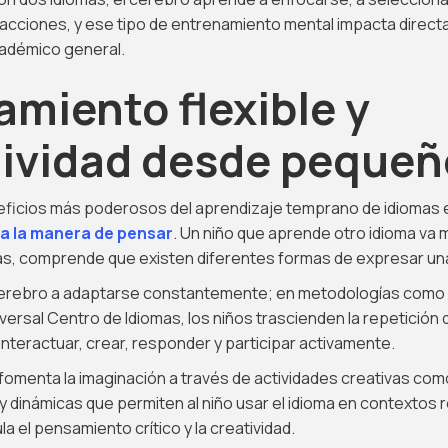
tracciones, y ese tipo de entrenamiento mental impacta direc
démico general.
miento flexible y
tividad desde pequeñ
eficios más poderosos del aprendizaje temprano de idiomas e
a la manera de pensar
. Un niño que aprende otro idioma va m
ras, comprende que existen diferentes formas de expresar un
 cerebro a adaptarse constantemente; en metodologías como 
ersal Centro de Idiomas, los niños trascienden la repetición
a interactuar, crear, responder y participar activamente.
fomenta la imaginación a través de actividades creativas co
s y dinámicas que permiten al niño usar el idioma en contextos 
a el pensamiento crítico y la creatividad.