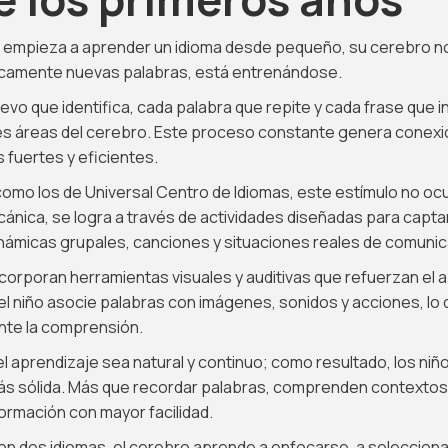
 empieza a aprender un idioma desde pequeño, su cerebro n
icamente nuevas palabras, está entrenándose.
vo que identifica, cada palabra que repite y cada frase que i
tes áreas del cerebro. Este proceso constante genera conex
fuertes y eficientes.
omo los de Universal Centro de Idiomas, este estímulo no oc
cánica, se logra a través de actividades diseñadas para captar
inámicas grupales, canciones y situaciones reales de comunic
corporan herramientas visuales y auditivas que refuerzan el 
 el niño asocie palabras con imágenes, sonidos y acciones, lo
nte la comprensión.
l aprendizaje sea natural y continuo; como resultado, los niñ
s sólida. Más que recordar palabras, comprenden contextos,
formación con mayor facilidad.
con dos idiomas, el cerebro aprende a enfocarse, a selecciona