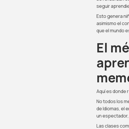
seguir aprendi
Esto genera ni
asimismo el con
que el mundo es
El mé
apre
memo
Aquí es donde r
No todos los m
de Idiomas, el 
un espectador, 
Las clases comb