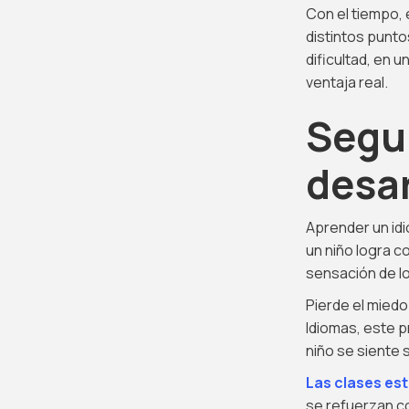
Con el tiempo, 
distintos punto
dificultad, en 
ventaja real.
Segu
desar
Aprender un idi
un niño logra 
sensación de l
Pierde el miedo
Idiomas, este 
niño se siente
Las clases es
se refuerzan co