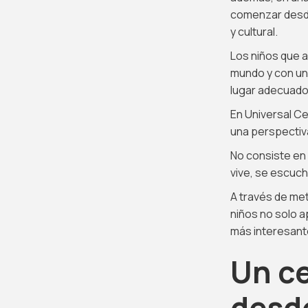
comenzar desde
y cultural.
Los niños que 
mundo y con una
lugar adecuado 
En Universal Ce
una perspectiv
No consiste en 
vive, se escucha
A través de me
niños no solo a
más interesant
Un ce
desde