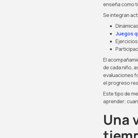
enseña como teo
Se integran ac
Dinámicas
Juegos q
Ejercicios
Participa
El acompañamie
de cada niño, a
evaluaciones f
el progreso rea
Este tipo de me
aprender; cuand
Una v
tiem