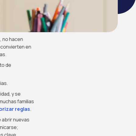
o, no hacen
e convierten en
as.
lto de
ias.
idad, y se
 muchas familias
orizar reglas
.
e abrir nuevas
nicarse;
s clave,