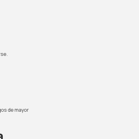
rse.
rgos de mayor
a