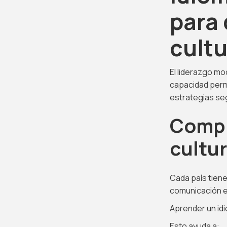
para 
cultu
El liderazgo mo
capacidad perm
estrategias se
Compr
cultu
Cada país tiene
comunicación es
Aprender un id
Esto ayuda a: