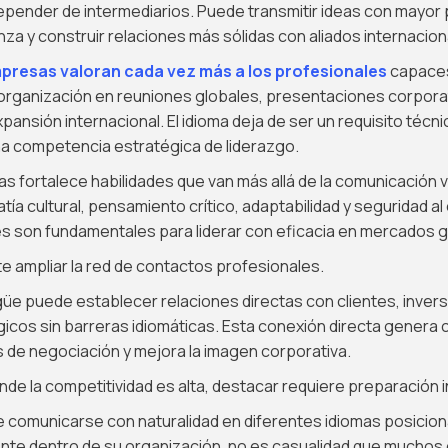
epender de intermediarios. Puede transmitir ideas con mayor 
za y construir relaciones más sólidas con aliados internacion
presas valoran cada vez más a los profesionales
capace
 organización en reuniones globales, presentaciones corporat
ansión internacional. El idioma deja de ser un requisito técni
na competencia estratégica de liderazgo.
s fortalece habilidades que van más allá de la comunicación v
tía cultural, pensamiento crítico, adaptabilidad y seguridad a
s son fundamentales para liderar con eficacia en mercados g
e ampliar la red de contactos profesionales.
ingüe puede establecer relaciones directas con clientes, invers
icos sin barreras idiomáticas. Esta conexión directa genera 
 de negociación y mejora la imagen corporativa.
de la competitividad es alta, destacar requiere preparación i
 comunicarse con naturalidad en diferentes idiomas posiciona
nte dentro de su organización, no es casualidad que muchos