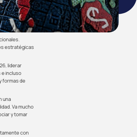
cionales.
es estratégicas
26, liderar
 e incluso
 y formas de
n una
lidad. Va mucho
ociar y tomar
ectamente con