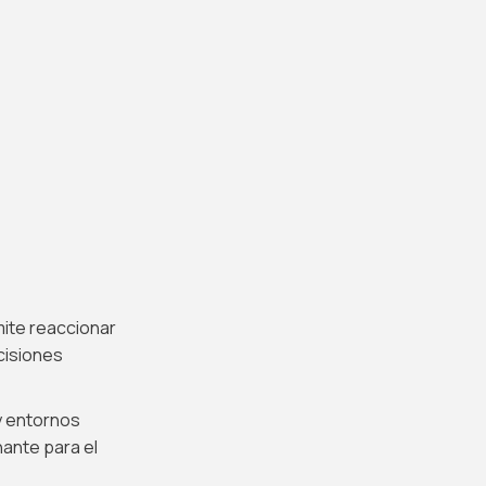
mite reaccionar
cisiones
y entornos
nante para el