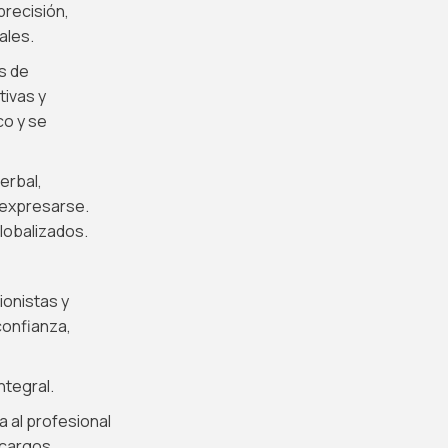
precisión,
ales.
s de
ivas y
co y se
erbal,
l expresarse.
lobalizados.
ionistas y
confianza,
ntegral.
 al profesional
 cargos