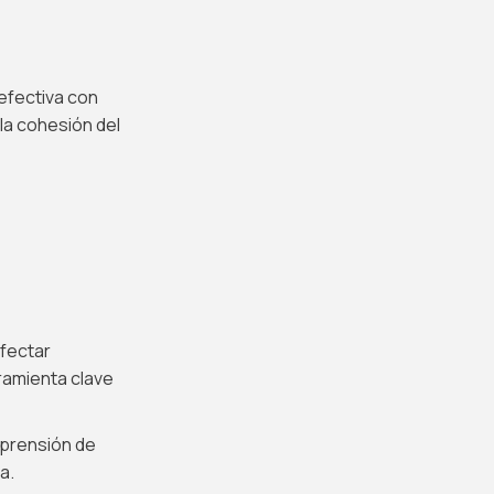
efectiva con
la cohesión del
fectar
ramienta clave
mprensión de
a.