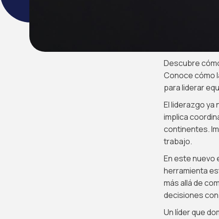
Descubre cómo 
Conoce cómo la
para liderar eq
El liderazgo ya 
implica coordin
continentes. Im
trabajo.
En este nuevo e
herramienta es
más allá de com
decisiones con 
Un líder que do