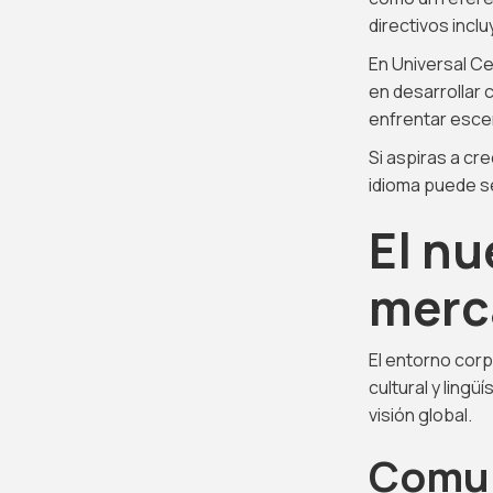
directivos incl
En Universal Ce
en desarrollar
enfrentar esce
Si aspiras a c
idioma puede se
El nu
merc
El entorno corp
cultural y ling
visión global.
Comun