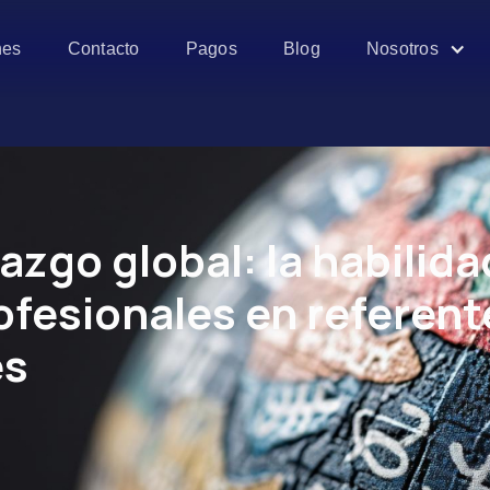
es
Contacto
Pagos
Blog
Nosotros
razgo global: la habilid
ofesionales en referent
es