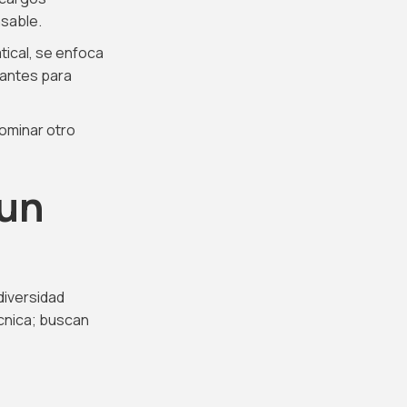
nsable.
tical, se enfoca
iantes para
ominar otro
 un
diversidad
écnica; buscan