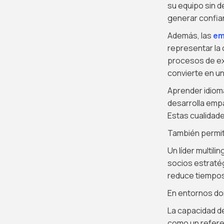
su equipo sin d
generar confian
Además, las
em
representar la
procesos de exp
convierte en u
Aprender idioma
desarrolla empa
Estas cualidade
También permit
Un líder multil
socios estratég
reduce tiempos
En entornos don
La capacidad de
como un refere