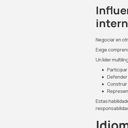
Influe
inter
Negociar en otr
Exige comprensi
Un líder multili
Participa
Defender 
Construir
Represent
Estas habilida
responsabilida
Idio