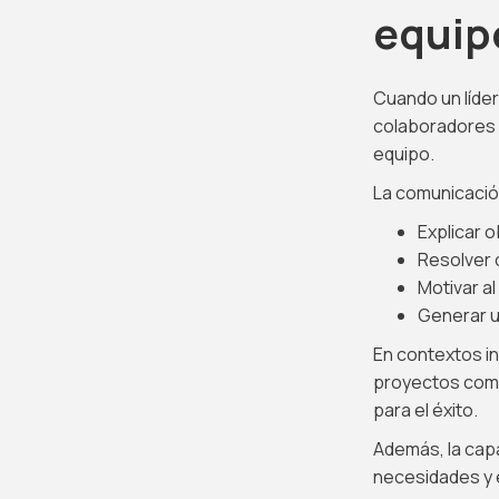
equip
Cuando un líder
colaboradores d
equipo.
La comunicación
Explicar o
Resolver 
Motivar a
Generar u
En contextos i
proyectos compl
para el éxito.
Además, la cap
necesidades y e