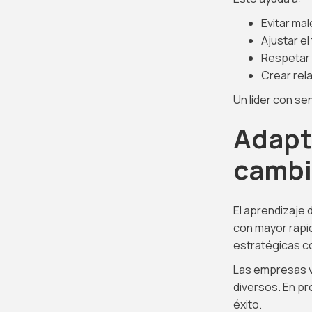
Evitar ma
Ajustar el
Respetar 
Crear rel
Un líder con sen
Adapt
cambi
El aprendizaje 
con mayor rapid
estratégicas co
Las empresas v
diversos. En pr
éxito.