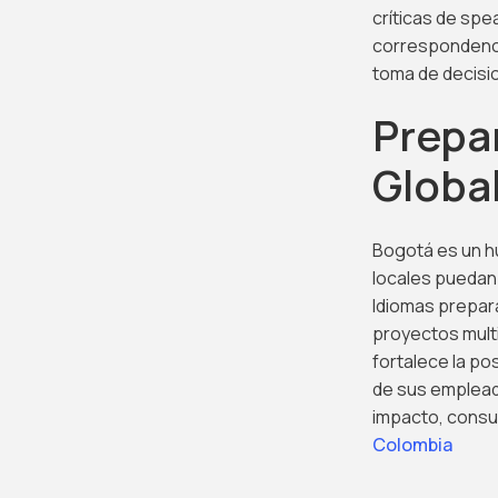
críticas de spe
correspondencia
toma de decisio
Prepa
Globa
Bogotá es un hu
locales puedan 
Idiomas prepara
proyectos multi
fortalece la po
de sus emplead
impacto, consu
Colombia