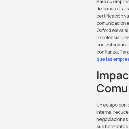
Para su empres
de la más alta 
certificación v
comunicación e
Oxford eleva el
excelencia. Un
con estándares 
confianza. Para
qué las empres
Impact
Comun
Un equipo con d
interna, reduce
negociaciones c
sus horizontes