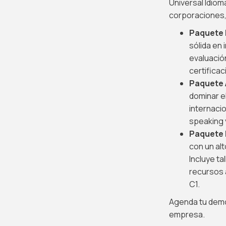
Universal Idio
corporaciones,
Paquete 
sólida en 
evaluación
certificac
Paquete 
dominar e
internaci
speaking y
Paquete 
con un alt
Incluye ta
recursos 
C1.
Agenda tu demo 
empresa.