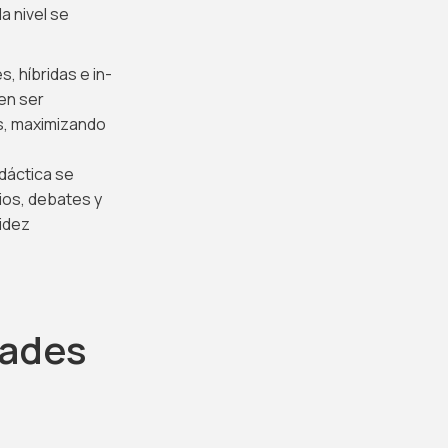
a nivel se
, híbridas e in-
en ser
s, maximizando
dáctica se
ios, debates y
uidez
dades