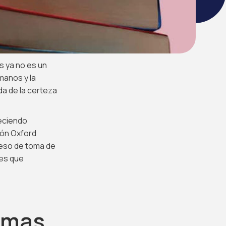
s ya no es un
manos y la
da de la certeza
reciendo
ión Oxford
oceso de toma de
les que
ramas