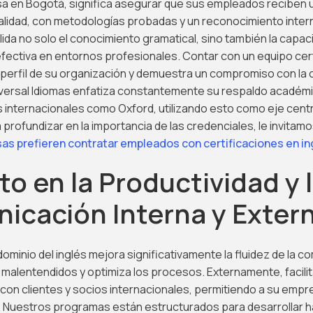
a en Bogotá, significa asegurar que sus empleados reciben 
calidad, con metodologías probadas y un reconocimiento intern
alida no solo el conocimiento gramatical, sino también la capac
fectiva en entornos profesionales. Contar con un equipo cer
 perfil de su organización y demuestra un compromiso con la ca
iversal Idiomas enfatiza constantemente su respaldo académic
internacionales como Oxford, utilizando esto como eje centr
 profundizar en la importancia de las credenciales, le invitamo
as prefieren contratar empleados con certificaciones en in
o en la Productividad y 
icación Interna y Exter
ominio del inglés mejora significativamente la fluidez de la c
 malentendidos y optimiza los procesos. Externamente, facili
on clientes y socios internacionales, permitiendo a su empr
. Nuestros programas están estructurados para desarrollar h