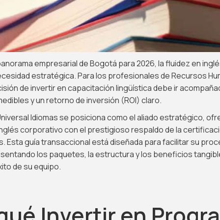
panorama empresarial de Bogotá para 2026, la fluidez en inglé
necesidad estratégica. Para los profesionales de Recursos Hu
cisión de invertir en capacitación lingüística debe ir acompaña
edibles y un retorno de inversión (ROI) claro.
niversal Idiomas se posiciona como el aliado estratégico, of
glés corporativo con el prestigioso respaldo de la certificac
s. Esta guía transaccional está diseñada para facilitar su pr
sentando los paquetes, la estructura y los beneficios tangib
xito de su equipo.
qué Invertir en Prog