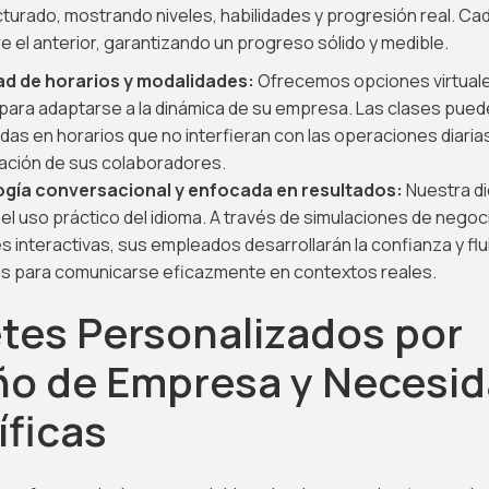
urado, mostrando niveles, habilidades y progresión real. Cad
 el anterior, garantizando un progreso sólido y medible.
dad de horarios y modalidades:
Ofrecemos opciones virtuales
ara adaptarse a la dinámica de su empresa. Las clases pued
as en horarios que no interfieran con las operaciones diaria
ipación de sus colaboradores.
gía conversacional y enfocada en resultados:
Nuestra di
el uso práctico del idioma. A través de simulaciones de negoc
s interactivas, sus empleados desarrollarán la confianza y fl
s para comunicarse eficazmente en contextos reales.
tes Personalizados por
o de Empresa y Necesi
íficas