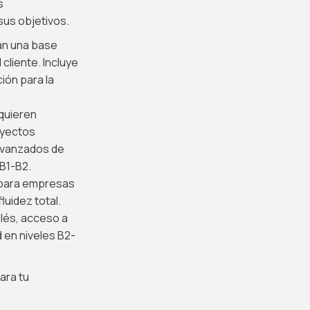
s
sus objetivos.
an una base
cliente. Incluye
ión para la
quieren
oyectos
 avanzados de
 B1-B2.
 para empresas
luidez total.
glés, acceso a
 en niveles B2-
ara tu