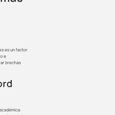
es es un factor
no e
rar brechas
ord
a académica.