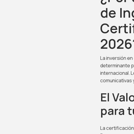
de In
Certi
2026
La inversión en
determinante p
internacional. 
comunicativas y
El Val
para 
La certificació