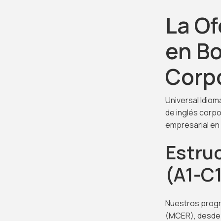
La Of
en Bo
Corp
Universal Idio
de inglés corpo
empresarial en 
Estruc
(A1-C
Nuestros progr
(MCER), desde 