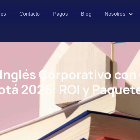
es
Contacto
Pagos
Blog
Nosotros
Inglés Corporativo con 
otá 2026: ROI y Paquet