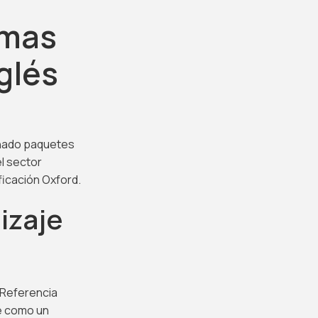
omas
glés
eñado paquetes
l sector
ficación Oxford.
izaje
 Referencia
e como un