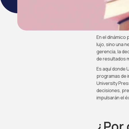
En el dinámico 
lujo, sino una 
gerencia, la de
de resultados m
Es aquí donde U
programas de in
University Pres
decisiones, pre
impulsarán el é
¿Por 