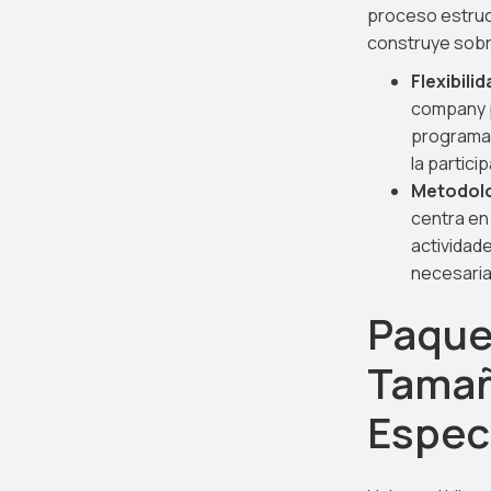
proceso estruct
construye sobre
Flexibili
company p
programad
la partic
Metodolo
centra en 
actividade
necesaria
Paque
Tamañ
Espec