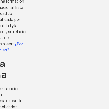
una formación
acional. Esta
idad de
tificado por
lidad y la
o y su relación
al de
s a leer:
¿Por
glés?
la
na
omunicación
ta
esa expandir
abilidades